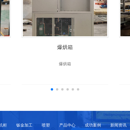
爆烘箱
爆烘箱
机柜
钣金加工
喷塑
产品中心
成功案例
新闻资讯