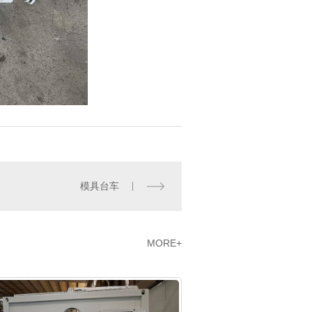
模具台车
MORE+