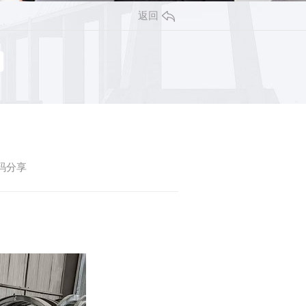
返回
码分享