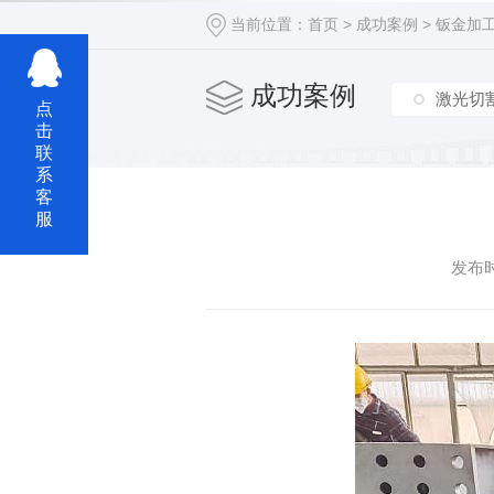
当前位置：
首页
>
成功案例
>
钣金加
成功案例
激光切
点
击
联
系
客
服
发布时