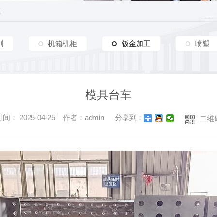
工
割
机箱机柜
钣金加工
钣金加工
喷塑
模具台车
间： 2025-04-25 作者：admin
分享到：
二维