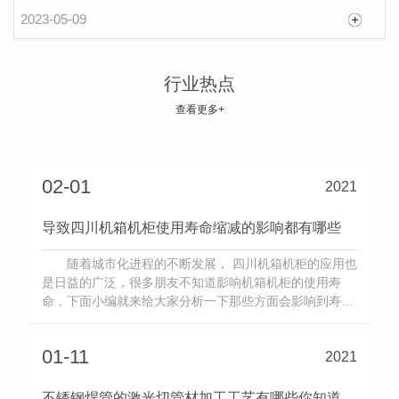
四川钣金加工要如何做到务实有效呢
2023-05-09
钣金加工的质量管理要如何做的务实有效呢？毕
竟现在是质量为王，质量才是企业竞争的硬 ，那么
行业热点
下面就让四川钣金加工来说说如何管理钣金加工呢？
查看更多+
2021-03-30
质量是企业发展永恒的话题，现代企业的生存竞争，
实质上是产品质量的
02-01
2021
导致四川机箱机柜使用寿命缩减的影响都有哪些
随着城市化进程的不断发展， 四川机箱机柜的应用也
是日益的广泛，很多朋友不知道影响机箱机柜的使用寿
命，下面小编就来给大家分析一下那些方面会影响到寿
命。1、散热：散热的好坏将影响机箱机柜的正常工作，
如果处
01-11
2021
不锈钢焊管的激光切管材加工工艺有哪些你知道吗？